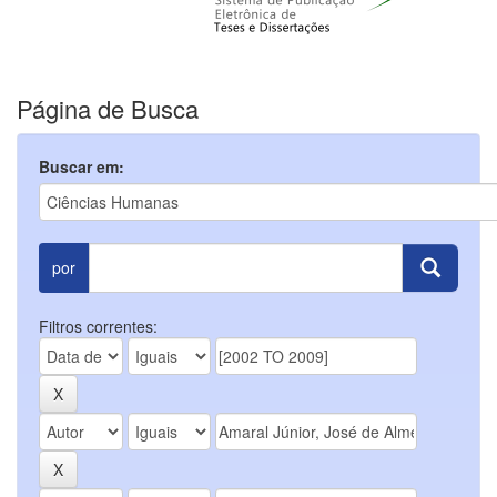
Página de Busca
Buscar em:
por
Filtros correntes: