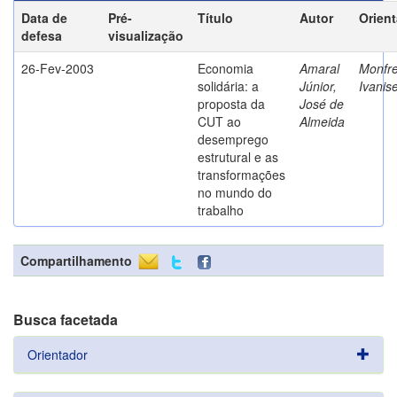
Data de
Pré-
Título
Autor
Orien
defesa
visualização
26-Fev-2003
Economia
Amaral
Monfre
solidária: a
Júnior,
Ivanis
proposta da
José de
CUT ao
Almeida
desemprego
estrutural e as
transformações
no mundo do
trabalho
Compartilhamento
Busca facetada
Orientador