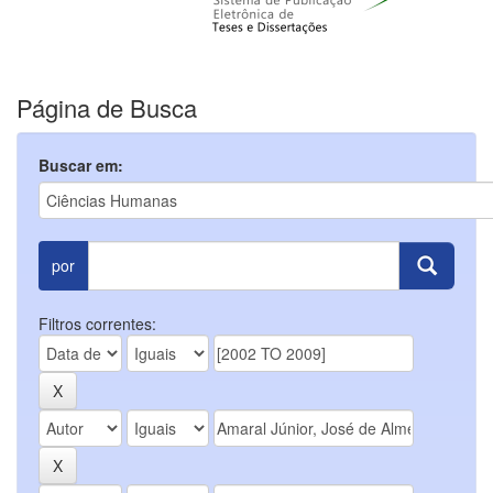
Página de Busca
Buscar em:
por
Filtros correntes: