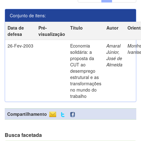
Conjunto de itens:
Data de
Pré-
Título
Autor
Orien
defesa
visualização
26-Fev-2003
Economia
Amaral
Monfre
solidária: a
Júnior,
Ivanis
proposta da
José de
CUT ao
Almeida
desemprego
estrutural e as
transformações
no mundo do
trabalho
Compartilhamento
Busca facetada