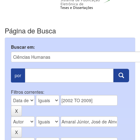
Página de Busca
Buscar em:
por
Filtros correntes: