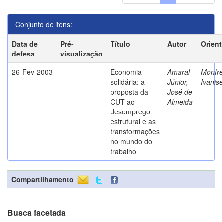
Conjunto de itens:
Data de
Pré-
Título
Autor
Orien
defesa
visualização
26-Fev-2003
Economia
Amaral
Monfre
solidária: a
Júnior,
Ivanis
proposta da
José de
CUT ao
Almeida
desemprego
estrutural e as
transformações
no mundo do
trabalho
Compartilhamento
Busca facetada