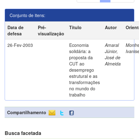
Conjunto de itens:
Data de
Pré-
Título
Autor
Orien
defesa
visualização
26-Fev-2003
Economia
Amaral
Monfre
solidária: a
Júnior,
Ivanis
proposta da
José de
CUT ao
Almeida
desemprego
estrutural e as
transformações
no mundo do
trabalho
Compartilhamento
Busca facetada