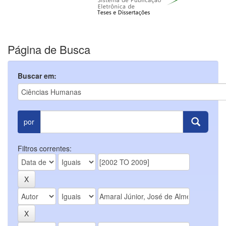
Página de Busca
Buscar em:
por
Filtros correntes: