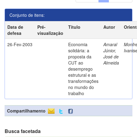
Conjunto de itens:
Data de
Pré-
Título
Autor
Orien
defesa
visualização
26-Fev-2003
Economia
Amaral
Monfre
solidária: a
Júnior,
Ivanis
proposta da
José de
CUT ao
Almeida
desemprego
estrutural e as
transformações
no mundo do
trabalho
Compartilhamento
Busca facetada