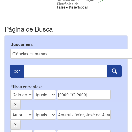
Página de Busca
Buscar em:
por
Filtros correntes: