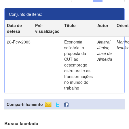
Conjunto de itens:
Data de
Pré-
Título
Autor
Orien
defesa
visualização
26-Fev-2003
Economia
Amaral
Monfre
solidária: a
Júnior,
Ivanis
proposta da
José de
CUT ao
Almeida
desemprego
estrutural e as
transformações
no mundo do
trabalho
Compartilhamento
Busca facetada