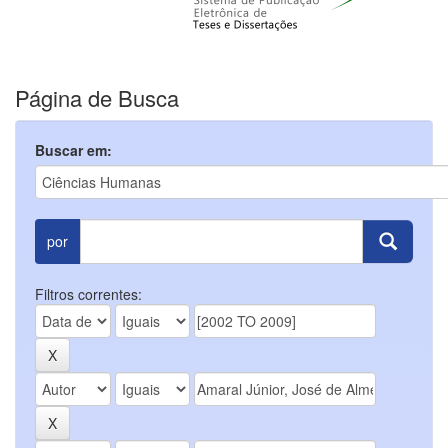
Página de Busca
Buscar em:
por
Filtros correntes: