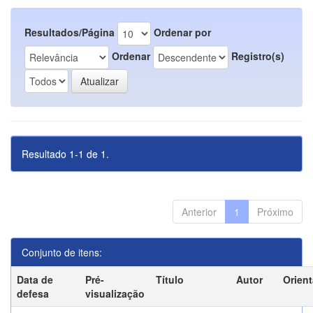
Resultados/Página
Ordenar por
Ordenar
Registro(s)
Resultado 1-1 de 1.
Anterior
1
Próximo
Conjunto de itens:
Data de
Pré-
Título
Autor
Orien
defesa
visualização