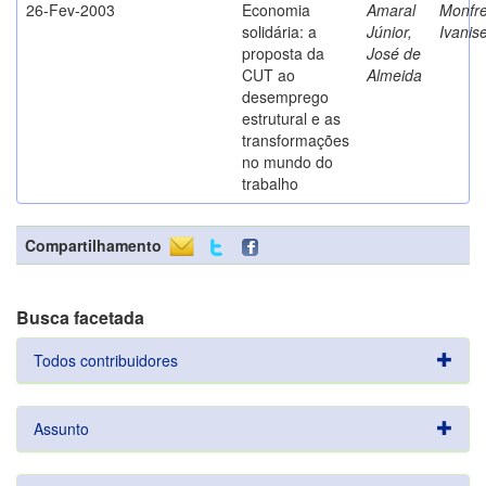
26-Fev-2003
Economia
Amaral
Monfre
solidária: a
Júnior,
Ivanis
proposta da
José de
CUT ao
Almeida
desemprego
estrutural e as
transformações
no mundo do
trabalho
Compartilhamento
Busca facetada
Todos contribuidores
Assunto