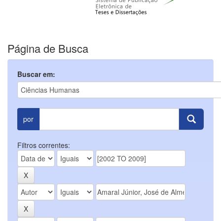
Página de Busca
Buscar em:
por
Filtros correntes: