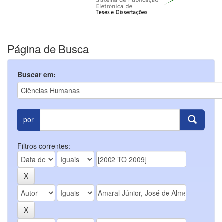
Página de Busca
Buscar em:
por
Filtros correntes: