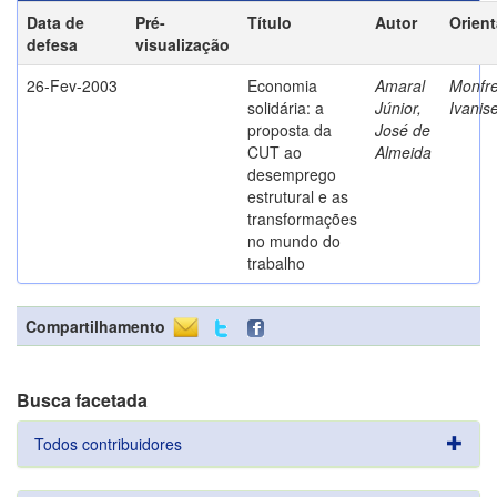
Data de
Pré-
Título
Autor
Orien
defesa
visualização
26-Fev-2003
Economia
Amaral
Monfre
solidária: a
Júnior,
Ivanis
proposta da
José de
CUT ao
Almeida
desemprego
estrutural e as
transformações
no mundo do
trabalho
Compartilhamento
Busca facetada
Todos contribuidores