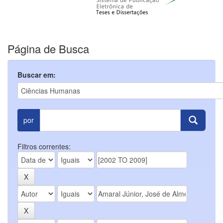
Página de Busca
Buscar em:
por
Filtros correntes: