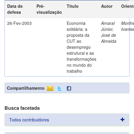
Data de
Pré-
Título
Autor
Orien
defesa
visualização
26-Fev-2003
Economia
Amaral
Monfre
solidária: a
Júnior,
Ivanis
proposta da
José de
CUT ao
Almeida
desemprego
estrutural e as
transformações
no mundo do
trabalho
Compartilhamento
Busca facetada
Todos contribuidores