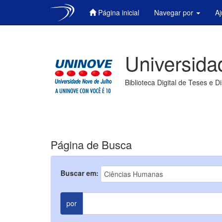
Página inicial
Navegar por
A
Skip
navigation
Universida
Biblioteca Digital de Teses e D
Página de Busca
Buscar em:
por