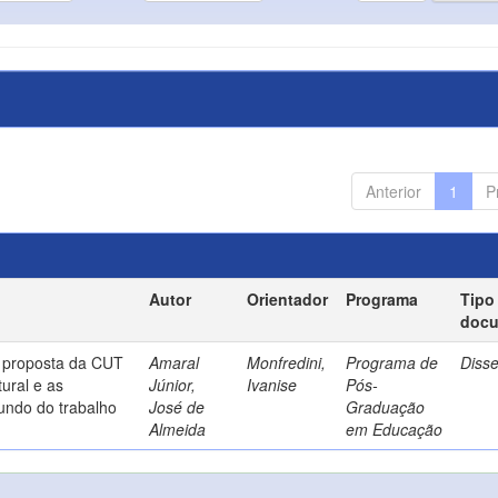
Anterior
1
P
Autor
Orientador
Programa
Tipo
doc
a proposta da CUT
Amaral
Monfredini,
Programa de
Diss
ural e as
Júnior,
Ivanise
Pós-
undo do trabalho
José de
Graduação
Almeida
em Educação