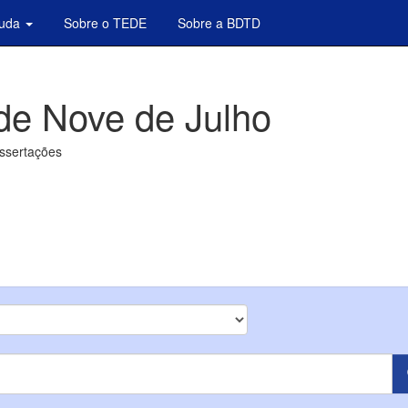
juda
Sobre o TEDE
Sobre a BDTD
de Nove de Julho
issertações