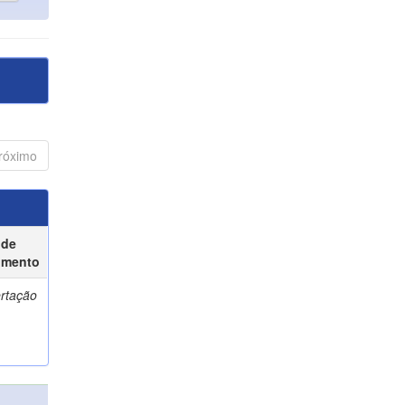
róximo
 de
umento
ertação