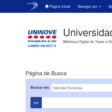
Página inicial
Navegar por
A
Skip
navigation
Universida
Biblioteca Digital de Teses e D
Página de Busca
Buscar em:
por