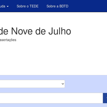
juda
Sobre o TEDE
Sobre a BDTD
de Nove de Julho
issertações