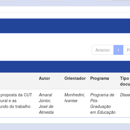
Anterior
1
P
Autor
Orientador
Programa
Tipo
doc
a proposta da CUT
Amaral
Monfredini,
Programa de
Diss
ural e as
Júnior,
Ivanise
Pós-
undo do trabalho
José de
Graduação
Almeida
em Educação