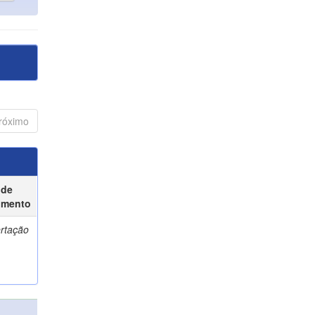
róximo
 de
umento
ertação