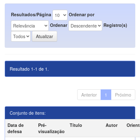
Resultados/Página
Ordenar por
Ordenar
Registro(s)
Resultado 1-1 de 1.
Anterior
1
Próximo
Conjunto de itens:
Data de
Pré-
Título
Autor
Orien
defesa
visualização