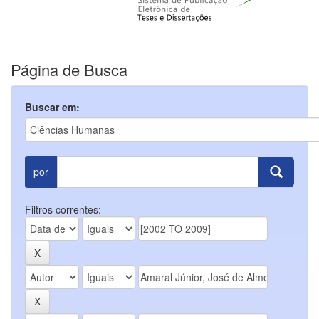
Página de Busca
Buscar em:
por
Filtros correntes: