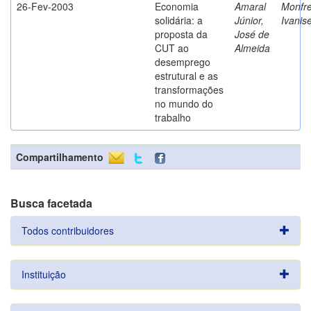
26-Fev-2003
Economia
Amaral
Monfre
solidária: a
Júnior,
Ivanis
proposta da
José de
CUT ao
Almeida
desemprego
estrutural e as
transformações
no mundo do
trabalho
Compartilhamento
Busca facetada
Todos contribuidores
Instituição