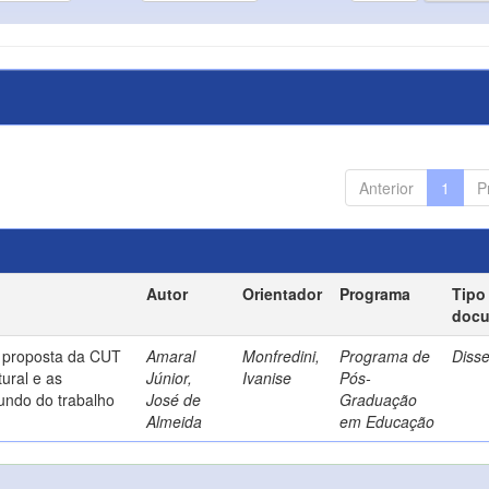
Anterior
1
P
Autor
Orientador
Programa
Tipo
doc
a proposta da CUT
Amaral
Monfredini,
Programa de
Diss
ural e as
Júnior,
Ivanise
Pós-
undo do trabalho
José de
Graduação
Almeida
em Educação