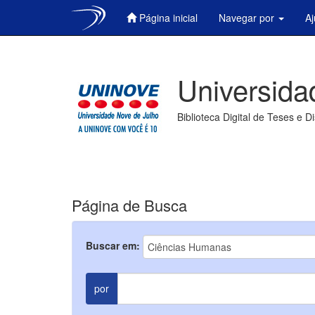
Página inicial
Navegar por
A
Skip
navigation
Universida
Biblioteca Digital de Teses e D
Página de Busca
Buscar em:
por