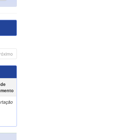
róximo
 de
umento
ertação