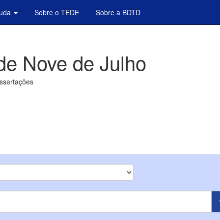
juda
Sobre o TEDE
Sobre a BDTD
de Nove de Julho
issertações