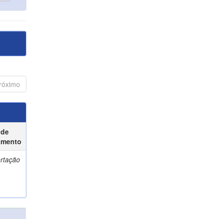
róximo
 de
umento
ertação