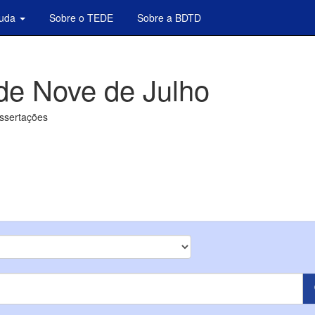
juda
Sobre o TEDE
Sobre a BDTD
de Nove de Julho
issertações