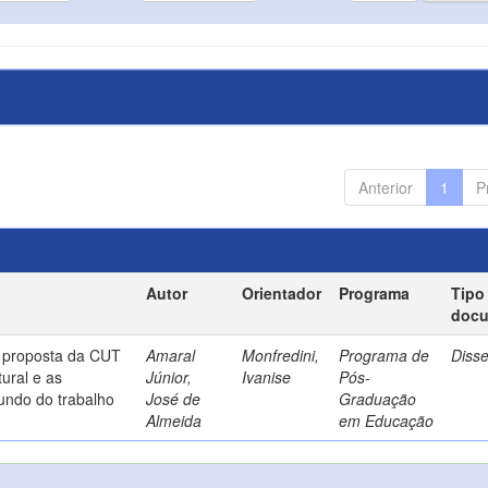
Anterior
1
P
Autor
Orientador
Programa
Tipo
doc
a proposta da CUT
Amaral
Monfredini,
Programa de
Diss
ural e as
Júnior,
Ivanise
Pós-
undo do trabalho
José de
Graduação
Almeida
em Educação