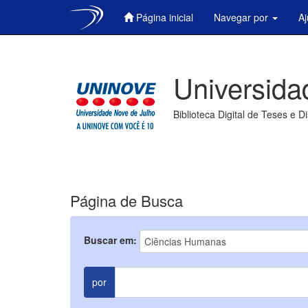
Página inicial
Navegar por
A
Skip
navigation
Universida
Biblioteca Digital de Teses e D
Página de Busca
Buscar em:
por