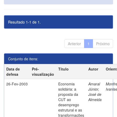
Resultado 1-1 de 1.
Anterior
1
Próximo
Conjunto de itens:
Data de
Pré-
Título
Autor
Orien
defesa
visualização
26-Fev-2003
Economia
Amaral
Monfre
solidária: a
Júnior,
Ivanis
proposta da
José de
CUT ao
Almeida
desemprego
estrutural e as
transformações