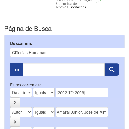
Página de Busca
Buscar em:
por
Filtros correntes: