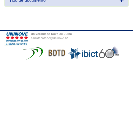
Tipo de documento
Universidade Nove de Julho
bibliotecatede@uninove.br