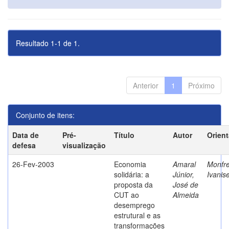
Resultado 1-1 de 1.
Anterior
1
Próximo
Conjunto de itens:
Data de
Pré-
Título
Autor
Orien
defesa
visualização
26-Fev-2003
Economia
Amaral
Monfre
solidária: a
Júnior,
Ivanis
proposta da
José de
CUT ao
Almeida
desemprego
estrutural e as
transformações