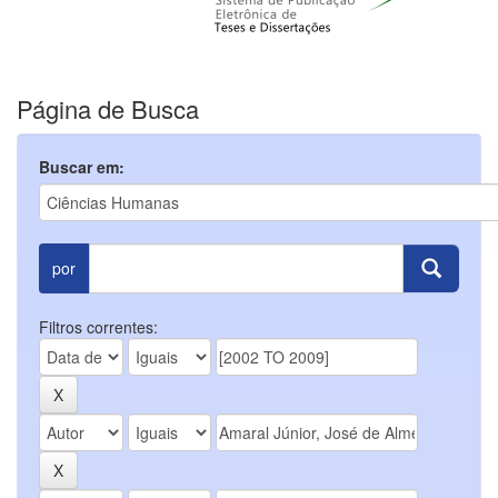
Página de Busca
Buscar em:
por
Filtros correntes: