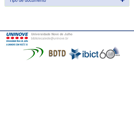
Tipo de documento
Universidade Nove de Julho
bibliotecatede@uninove.br