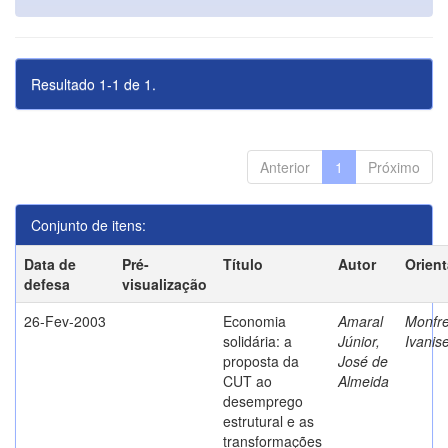
Resultado 1-1 de 1.
Anterior
1
Próximo
Conjunto de itens:
Data de
Pré-
Título
Autor
Orien
defesa
visualização
26-Fev-2003
Economia
Amaral
Monfre
solidária: a
Júnior,
Ivanis
proposta da
José de
CUT ao
Almeida
desemprego
estrutural e as
transformações