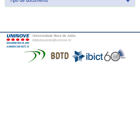
Tipo de documento
Universidade Nove de Julho
bibliotecatede@uninove.br