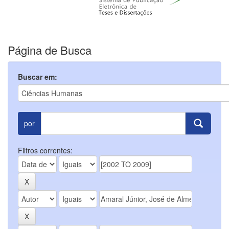
Página de Busca
Buscar em:
por
Filtros correntes: