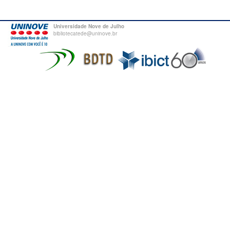
Universidade Nove de Julho
bibliotecatede@uninove.br