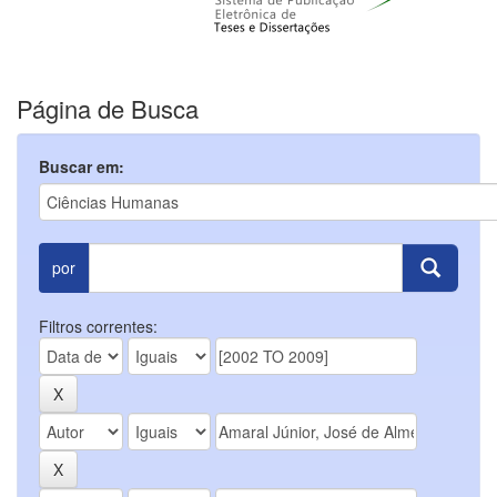
Página de Busca
Buscar em:
por
Filtros correntes: