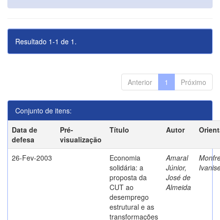
Resultado 1-1 de 1.
Anterior
1
Próximo
Conjunto de itens:
Data de
Pré-
Título
Autor
Orien
defesa
visualização
26-Fev-2003
Economia
Amaral
Monfre
solidária: a
Júnior,
Ivanis
proposta da
José de
CUT ao
Almeida
desemprego
estrutural e as
transformações