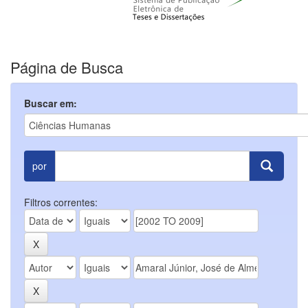
Página de Busca
Buscar em:
por
Filtros correntes: