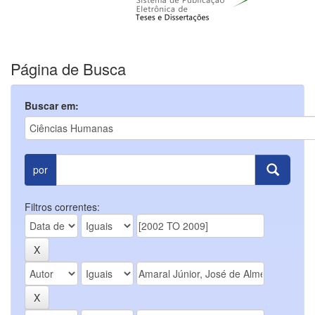
Página de Busca
Buscar em:
por
Filtros correntes: