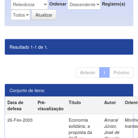
Ordenar
Registro(s)
Resultado 1-1 de 1.
Anterior
1
Próximo
Conjunto de itens:
Data de
Pré-
Título
Autor
Orien
defesa
visualização
26-Fev-2003
Economia
Amaral
Monfre
solidária: a
Júnior,
Ivanis
proposta da
José de