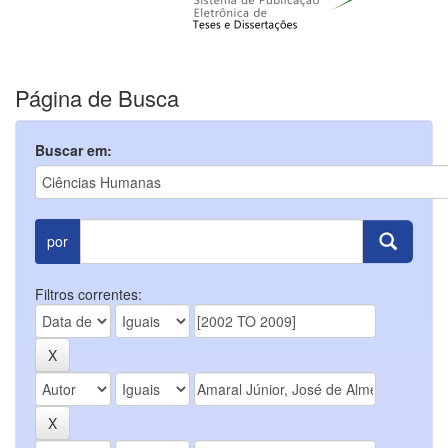
Página de Busca
Buscar em:
por
Filtros correntes: