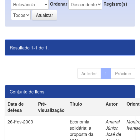
Ordenar
Registro(s)
Resultado 1-1 de 1.
Anterior
1
Próximo
Conjunto de itens:
Data de
Pré-
Título
Autor
Orien
defesa
visualização
26-Fev-2003
Economia
Amaral
Monfre
solidária: a
Júnior,
Ivanis
proposta da
José de