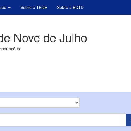
juda
Sobre o TEDE
Sobre a BDTD
de Nove de Julho
issertações