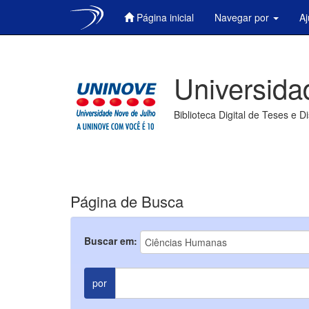
Página inicial
Navegar por
A
Skip
navigation
Universida
Biblioteca Digital de Teses e D
Página de Busca
Buscar em:
por