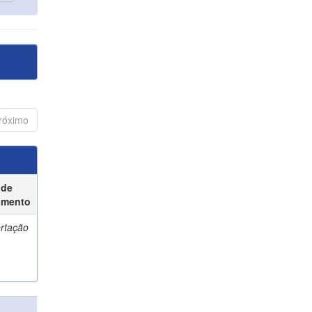
róximo
 de
umento
ertação