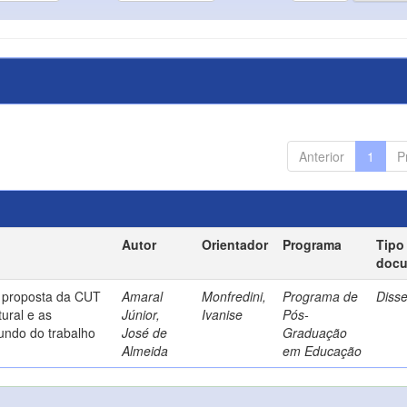
Anterior
1
P
Autor
Orientador
Programa
Tipo
doc
a proposta da CUT
Amaral
Monfredini,
Programa de
Diss
ural e as
Júnior,
Ivanise
Pós-
undo do trabalho
José de
Graduação
Almeida
em Educação