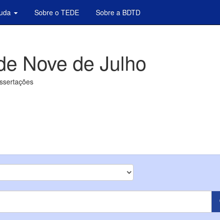
juda
Sobre o TEDE
Sobre a BDTD
de Nove de Julho
issertações