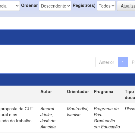
Ordenar
Registro(s)
Anterior
1
P
Autor
Orientador
Programa
Tipo
doc
a proposta da CUT
Amaral
Monfredini,
Programa de
Diss
ural e as
Júnior,
Ivanise
Pós-
undo do trabalho
José de
Graduação
Almeida
em Educação