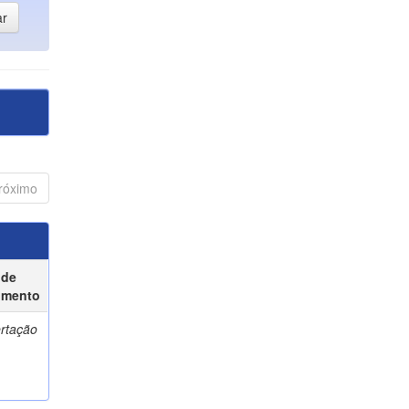
róximo
 de
umento
ertação