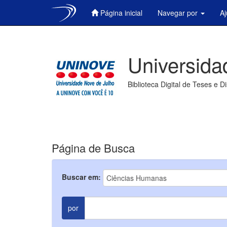
Página inicial
Navegar por
A
Skip
navigation
Universida
Biblioteca Digital de Teses e D
Página de Busca
Buscar em:
por