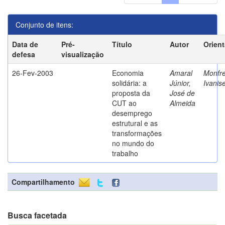
Conjunto de itens:
Data de
Pré-
Título
Autor
Orien
defesa
visualização
26-Fev-2003
Economia
Amaral
Monfre
solidária: a
Júnior,
Ivanis
proposta da
José de
CUT ao
Almeida
desemprego
estrutural e as
transformações
no mundo do
trabalho
Compartilhamento
Busca facetada