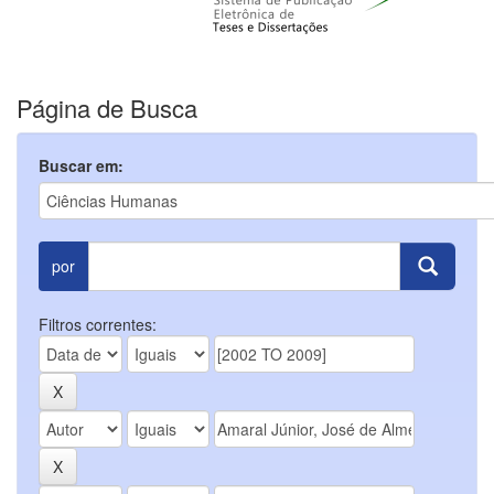
Página de Busca
Buscar em:
por
Filtros correntes: