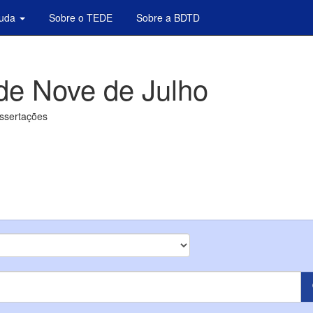
juda
Sobre o TEDE
Sobre a BDTD
de Nove de Julho
issertações