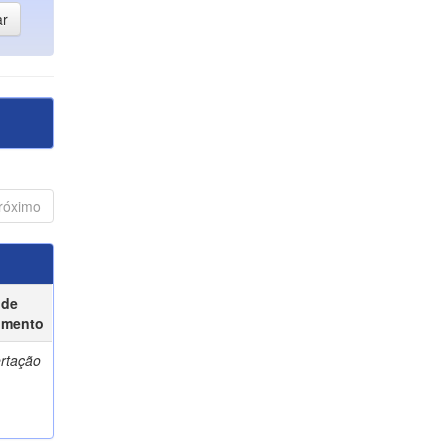
róximo
 de
umento
ertação