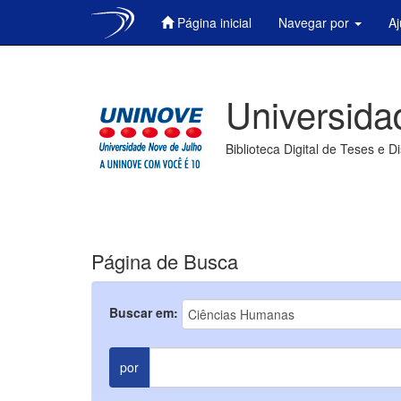
Página inicial
Navegar por
A
Skip
navigation
Universida
Biblioteca Digital de Teses e D
Página de Busca
Buscar em:
por