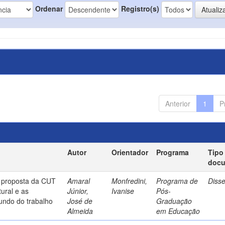
Ordenar
Registro(s)
Anterior
1
P
Autor
Orientador
Programa
Tipo
doc
a proposta da CUT
Amaral
Monfredini,
Programa de
Diss
ural e as
Júnior,
Ivanise
Pós-
undo do trabalho
José de
Graduação
Almeida
em Educação