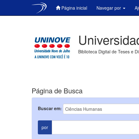
Página inicial
Navegar por
A
Skip
navigation
Universida
Biblioteca Digital de Teses e D
Página de Busca
Buscar em:
por