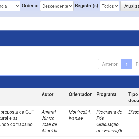
Ordenar
Registro(s)
Anterior
1
P
Autor
Orientador
Programa
Tipo
doc
a proposta da CUT
Amaral
Monfredini,
Programa de
Diss
ural e as
Júnior,
Ivanise
Pós-
undo do trabalho
José de
Graduação
Almeida
em Educação