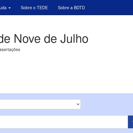
juda
Sobre o TEDE
Sobre a BDTD
de Nove de Julho
issertações