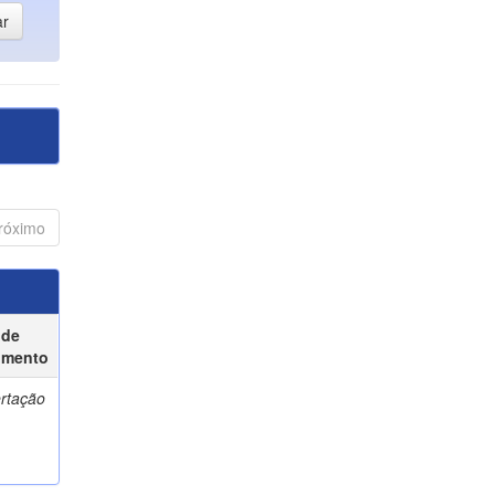
róximo
 de
umento
ertação