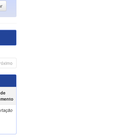
róximo
 de
umento
ertação