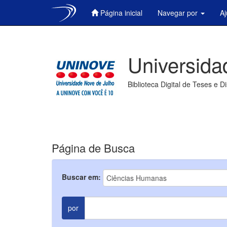
Página inicial
Navegar por
A
Skip
navigation
Universida
Biblioteca Digital de Teses e D
Página de Busca
Buscar em:
por