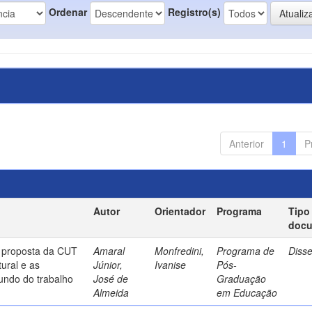
Ordenar
Registro(s)
Anterior
1
P
Autor
Orientador
Programa
Tipo
doc
a proposta da CUT
Amaral
Monfredini,
Programa de
Diss
ural e as
Júnior,
Ivanise
Pós-
undo do trabalho
José de
Graduação
Almeida
em Educação