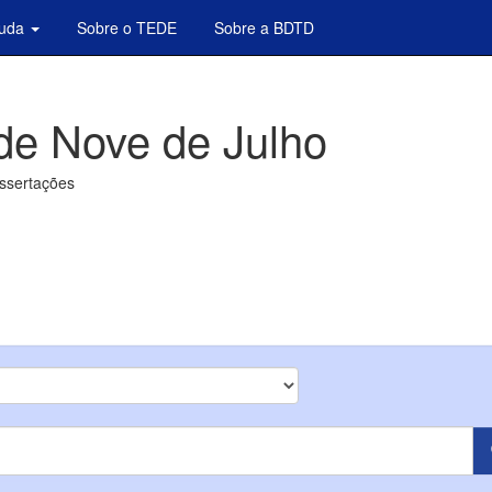
juda
Sobre o TEDE
Sobre a BDTD
de Nove de Julho
issertações