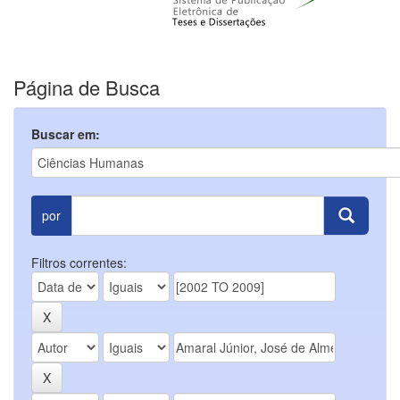
Página de Busca
Buscar em:
por
Filtros correntes: