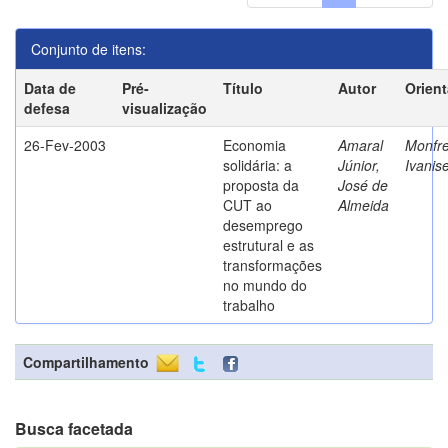
Conjunto de itens:
Data de
Pré-
Título
Autor
Orien
defesa
visualização
26-Fev-2003
Economia
Amaral
Monfre
solidária: a
Júnior,
Ivanis
proposta da
José de
CUT ao
Almeida
desemprego
estrutural e as
transformações
no mundo do
trabalho
Compartilhamento
Busca facetada