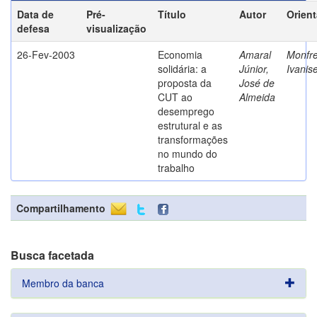
Data de
Pré-
Título
Autor
Orien
defesa
visualização
26-Fev-2003
Economia
Amaral
Monfre
solidária: a
Júnior,
Ivanis
proposta da
José de
CUT ao
Almeida
desemprego
estrutural e as
transformações
no mundo do
trabalho
Compartilhamento
Busca facetada
Membro da banca