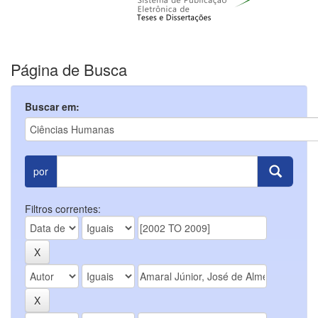
Página de Busca
Buscar em:
por
Filtros correntes: