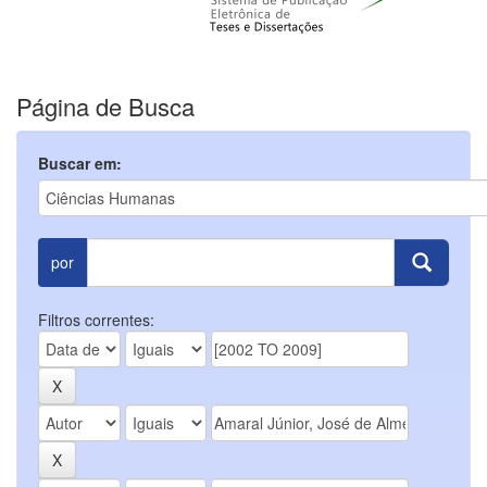
Página de Busca
Buscar em:
por
Filtros correntes: