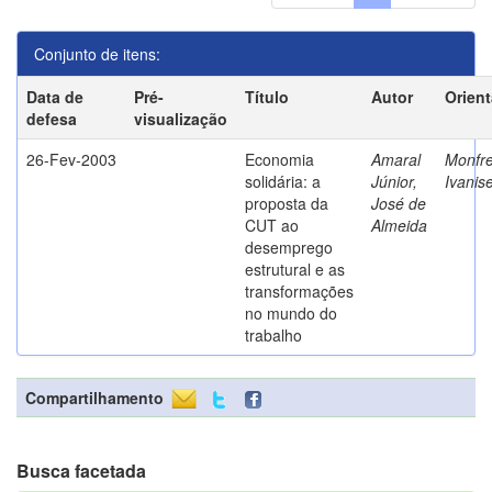
Conjunto de itens:
Data de
Pré-
Título
Autor
Orien
defesa
visualização
26-Fev-2003
Economia
Amaral
Monfre
solidária: a
Júnior,
Ivanis
proposta da
José de
CUT ao
Almeida
desemprego
estrutural e as
transformações
no mundo do
trabalho
Compartilhamento
Busca facetada