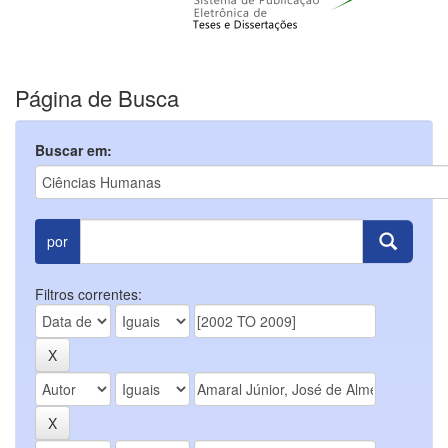
Página de Busca
Buscar em:
por
Filtros correntes: