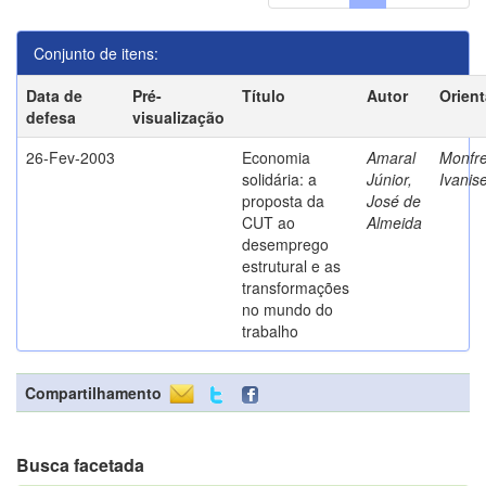
Conjunto de itens:
Data de
Pré-
Título
Autor
Orien
defesa
visualização
26-Fev-2003
Economia
Amaral
Monfre
solidária: a
Júnior,
Ivanis
proposta da
José de
CUT ao
Almeida
desemprego
estrutural e as
transformações
no mundo do
trabalho
Compartilhamento
Busca facetada