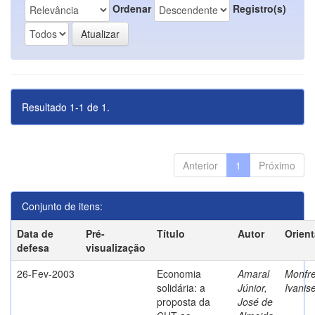
Ordenar
Registro(s)
Resultado 1-1 de 1.
Anterior
1
Próximo
Conjunto de itens:
Data de
Pré-
Título
Autor
Orien
defesa
visualização
26-Fev-2003
Economia
Amaral
Monfre
solidária: a
Júnior,
Ivanis
proposta da
José de