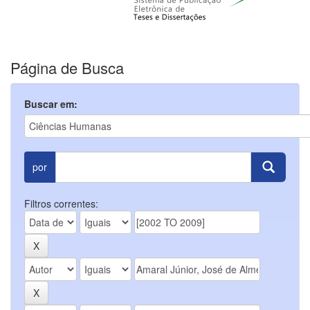
Página de Busca
Buscar em:
por
Filtros correntes: