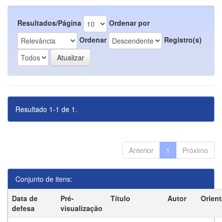
Resultados/Página
Ordenar por
Ordenar
Registro(s)
Resultado 1-1 de 1.
Anterior
1
Próximo
Conjunto de itens:
Data de
Pré-
Título
Autor
Orien
defesa
visualização