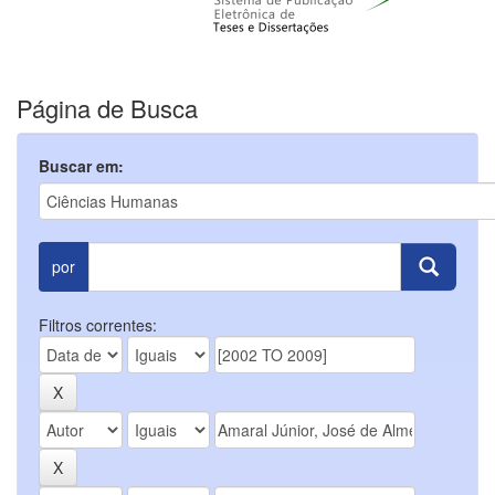
Página de Busca
Buscar em:
por
Filtros correntes: