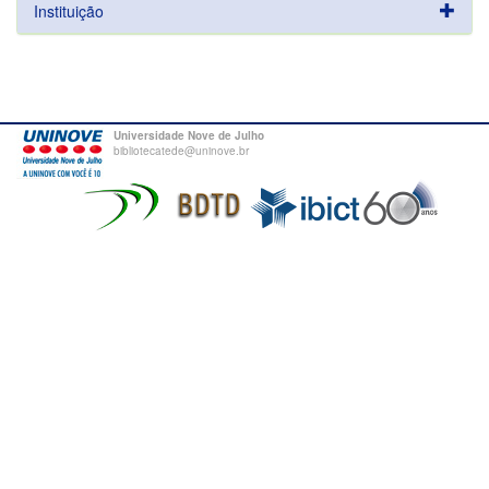
Instituição
Universidade Nove de Julho
bibliotecatede@uninove.br