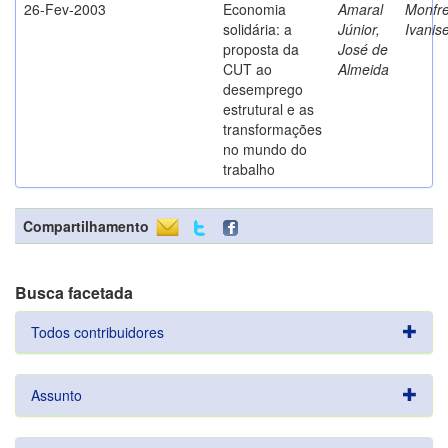
26-Fev-2003
Economia
Amaral
Monfre
solidária: a
Júnior,
Ivanis
proposta da
José de
CUT ao
Almeida
desemprego
estrutural e as
transformações
no mundo do
trabalho
Compartilhamento
Busca facetada
Todos contribuidores
Assunto