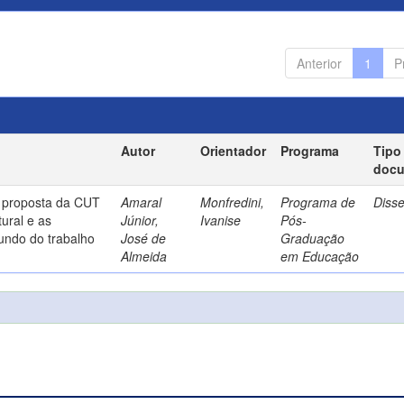
Anterior
1
P
Autor
Orientador
Programa
Tipo
doc
a proposta da CUT
Amaral
Monfredini,
Programa de
Diss
ural e as
Júnior,
Ivanise
Pós-
undo do trabalho
José de
Graduação
Almeida
em Educação