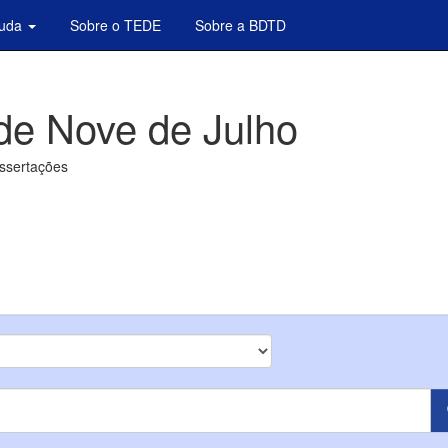
juda
Sobre o TEDE
Sobre a BDTD
de Nove de Julho
issertações