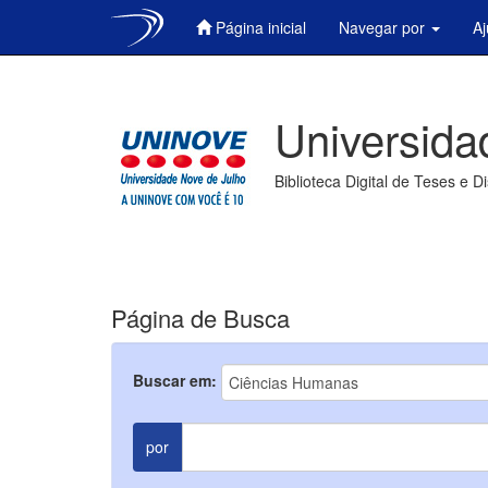
Página inicial
Navegar por
A
Skip
navigation
Universida
Biblioteca Digital de Teses e D
Página de Busca
Buscar em:
por