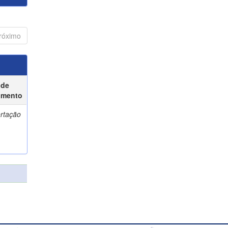
róximo
 de
umento
ertação