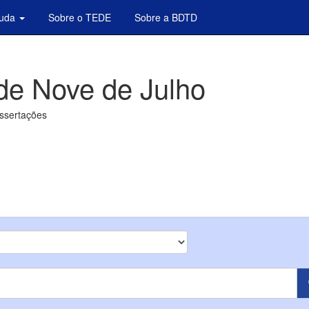
juda
Sobre o TEDE
Sobre a BDTD
de Nove de Julho
issertações