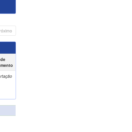
róximo
 de
umento
ertação