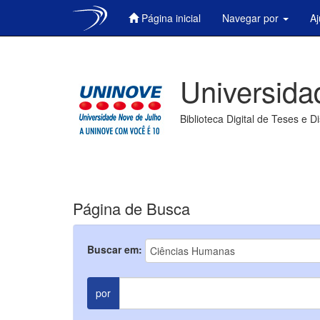
Página inicial
Navegar por
A
Skip
navigation
Universida
Biblioteca Digital de Teses e D
Página de Busca
Buscar em:
por