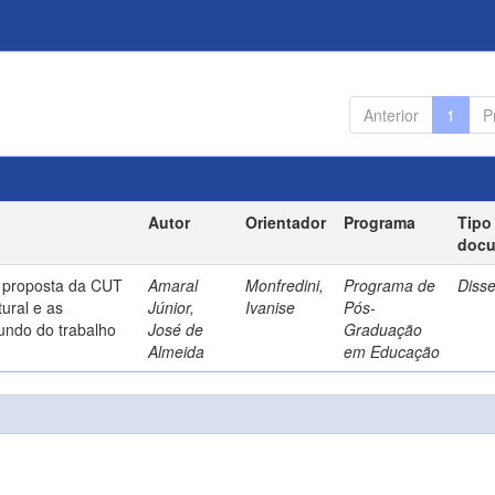
Anterior
1
P
Autor
Orientador
Programa
Tipo
doc
a proposta da CUT
Amaral
Monfredini,
Programa de
Diss
ural e as
Júnior,
Ivanise
Pós-
undo do trabalho
José de
Graduação
Almeida
em Educação