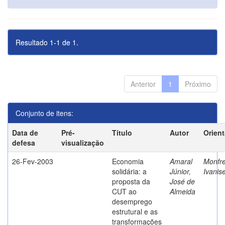
Resultado 1-1 de 1.
Anterior
1
Próximo
Conjunto de itens:
Data de
Pré-
Título
Autor
Orien
defesa
visualização
26-Fev-2003
Economia
Amaral
Monfre
solidária: a
Júnior,
Ivanis
proposta da
José de
CUT ao
Almeida
desemprego
estrutural e as
transformações