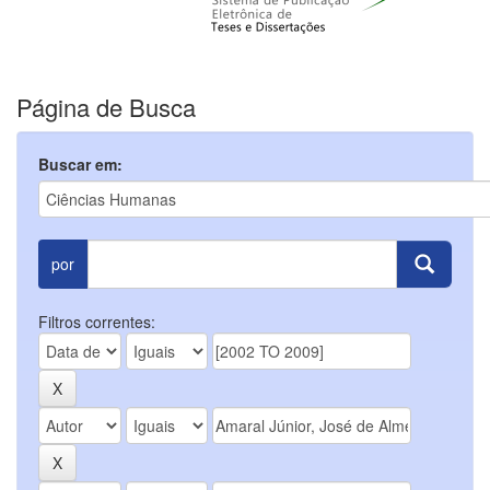
Página de Busca
Buscar em:
por
Filtros correntes: