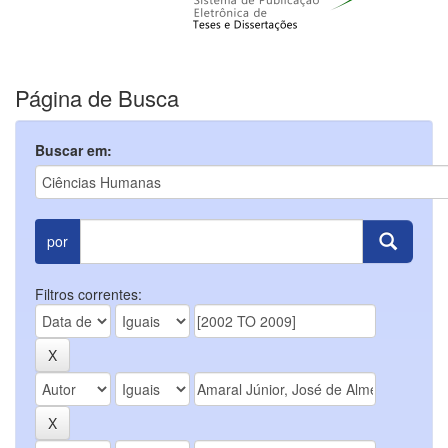
Página de Busca
Buscar em:
por
Filtros correntes: