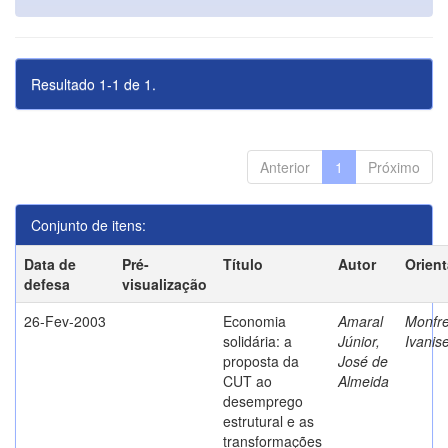
Resultado 1-1 de 1.
Anterior
1
Próximo
Conjunto de itens:
Data de
Pré-
Título
Autor
Orien
defesa
visualização
26-Fev-2003
Economia
Amaral
Monfre
solidária: a
Júnior,
Ivanis
proposta da
José de
CUT ao
Almeida
desemprego
estrutural e as
transformações