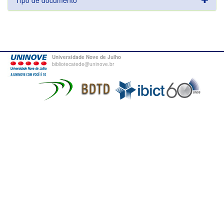
Tipo de documento
Universidade Nove de Julho
bibliotecatede@uninove.br