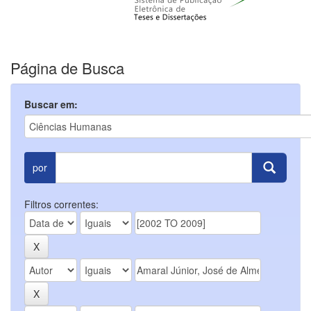
Página de Busca
Buscar em:
por
Filtros correntes: