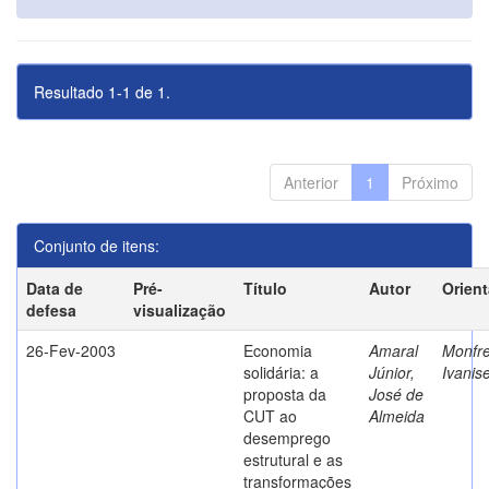
Resultado 1-1 de 1.
Anterior
1
Próximo
Conjunto de itens:
Data de
Pré-
Título
Autor
Orien
defesa
visualização
26-Fev-2003
Economia
Amaral
Monfre
solidária: a
Júnior,
Ivanis
proposta da
José de
CUT ao
Almeida
desemprego
estrutural e as
transformações