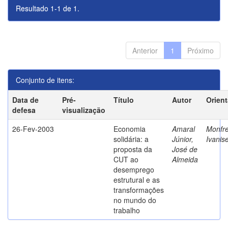
Resultado 1-1 de 1.
Anterior
1
Próximo
Conjunto de itens:
Data de
Pré-
Título
Autor
Orien
defesa
visualização
26-Fev-2003
Economia
Amaral
Monfre
solidária: a
Júnior,
Ivanis
proposta da
José de
CUT ao
Almeida
desemprego
estrutural e as
transformações
no mundo do
trabalho