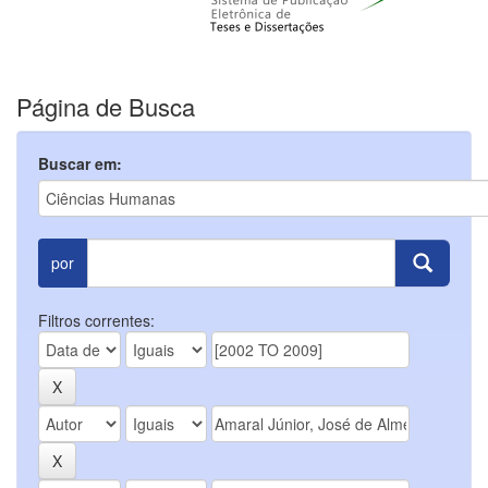
Página de Busca
Buscar em:
por
Filtros correntes: