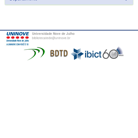
Universidade Nove de Julho
bibliotecatede@uninove.br