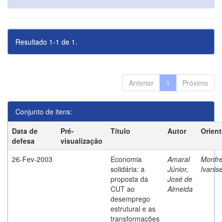
Resultado 1-1 de 1.
Anterior
1
Próximo
Conjunto de itens:
Data de
Pré-
Título
Autor
Orien
defesa
visualização
26-Fev-2003
Economia
Amaral
Monfre
solidária: a
Júnior,
Ivanis
proposta da
José de
CUT ao
Almeida
desemprego
estrutural e as
transformações