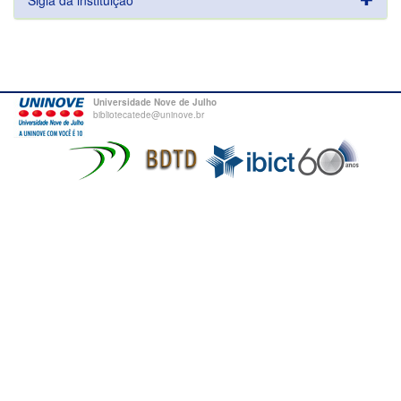
Sigla da instituição
Universidade Nove de Julho
bibliotecatede@uninove.br