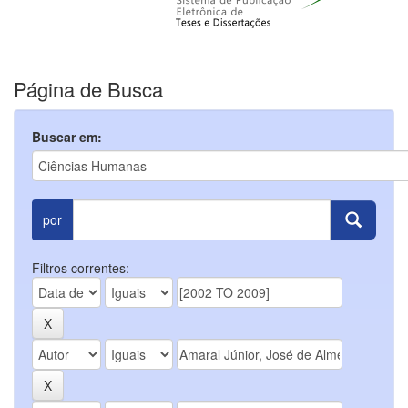
Página de Busca
Buscar em:
por
Filtros correntes: