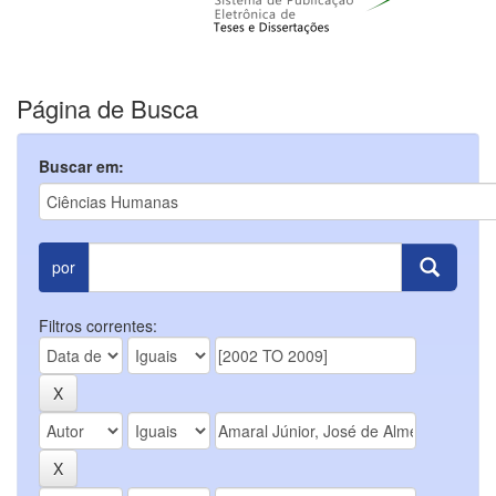
Página de Busca
Buscar em:
por
Filtros correntes: