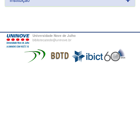
Instituição
Universidade Nove de Julho
bibliotecatede@uninove.br