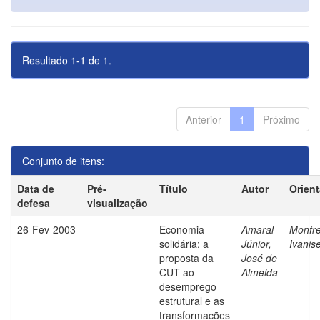
Resultado 1-1 de 1.
Anterior
1
Próximo
Conjunto de itens:
Data de
Pré-
Título
Autor
Orien
defesa
visualização
26-Fev-2003
Economia
Amaral
Monfre
solidária: a
Júnior,
Ivanis
proposta da
José de
CUT ao
Almeida
desemprego
estrutural e as
transformações