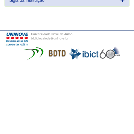
Sigla da instituição
Universidade Nove de Julho
bibliotecatede@uninove.br