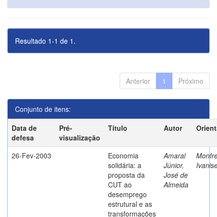
Resultado 1-1 de 1.
Anterior
1
Próximo
Conjunto de itens:
Data de
Pré-
Título
Autor
Orien
defesa
visualização
26-Fev-2003
Economia
Amaral
Monfre
solidária: a
Júnior,
Ivanis
proposta da
José de
CUT ao
Almeida
desemprego
estrutural e as
transformações