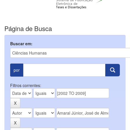
Página de Busca
Buscar em:
por
Filtros correntes: