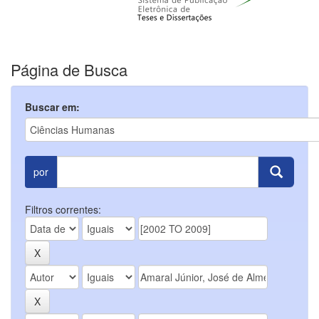
Página de Busca
Buscar em:
por
Filtros correntes: