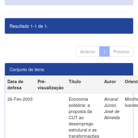
Resultado 1-1 de 1.
Anterior
1
Próximo
Conjunto de itens:
Data de
Pré-
Título
Autor
Orien
defesa
visualização
26-Fev-2003
Economia
Amaral
Monfre
solidária: a
Júnior,
Ivanis
proposta da
José de
CUT ao
Almeida
desemprego
estrutural e as
transformações