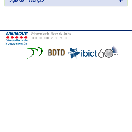
Sigla da instituição
Universidade Nove de Julho
bibliotecatede@uninove.br