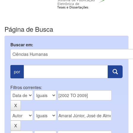
Página de Busca
Buscar em:
por
Filtros correntes: