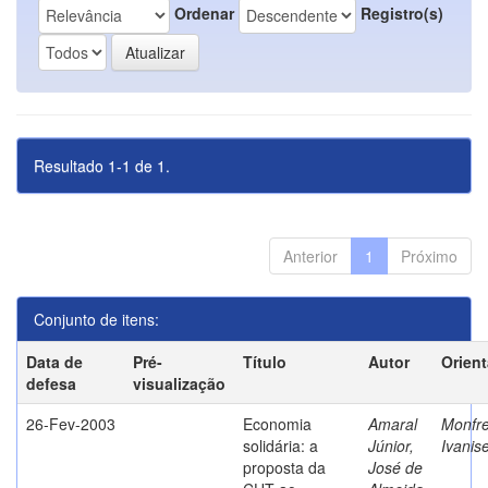
Ordenar
Registro(s)
Resultado 1-1 de 1.
Anterior
1
Próximo
Conjunto de itens:
Data de
Pré-
Título
Autor
Orien
defesa
visualização
26-Fev-2003
Economia
Amaral
Monfre
solidária: a
Júnior,
Ivanis
proposta da
José de