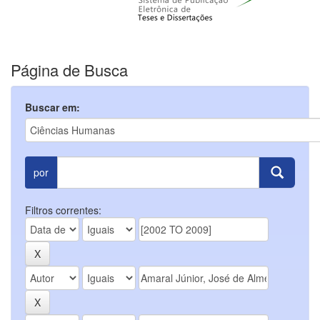
Página de Busca
Buscar em:
por
Filtros correntes: