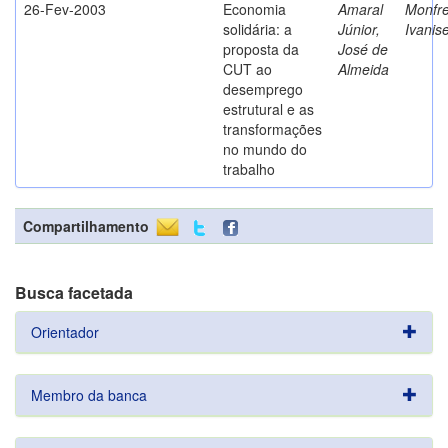
26-Fev-2003
Economia
Amaral
Monfre
solidária: a
Júnior,
Ivanis
proposta da
José de
CUT ao
Almeida
desemprego
estrutural e as
transformações
no mundo do
trabalho
Compartilhamento
Busca facetada
Orientador
Membro da banca