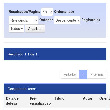
Resultados/Página
Ordenar por
Ordenar
Registro(s)
Resultado 1-1 de 1.
Anterior
1
Próximo
Conjunto de itens:
Data de
Pré-
Título
Autor
Orien
defesa
visualização