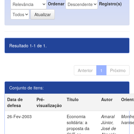
Ordenar
Registro(s)
Resultado 1-1 de 1.
Anterior
1
Próximo
Conjunto de itens:
Data de
Pré-
Título
Autor
Orien
defesa
visualização
26-Fev-2003
Economia
Amaral
Monfre
solidária: a
Júnior,
Ivanis
proposta da
José de