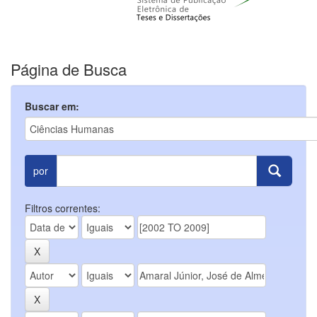
Página de Busca
Buscar em:
por
Filtros correntes: