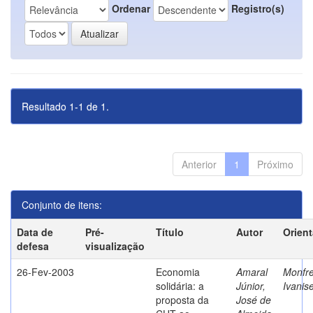
Ordenar
Registro(s)
Resultado 1-1 de 1.
Anterior
1
Próximo
Conjunto de itens:
Data de
Pré-
Título
Autor
Orien
defesa
visualização
26-Fev-2003
Economia
Amaral
Monfre
solidária: a
Júnior,
Ivanis
proposta da
José de