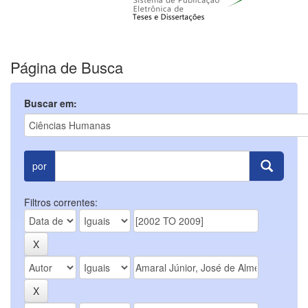
Página de Busca
Buscar em:
por
Filtros correntes: