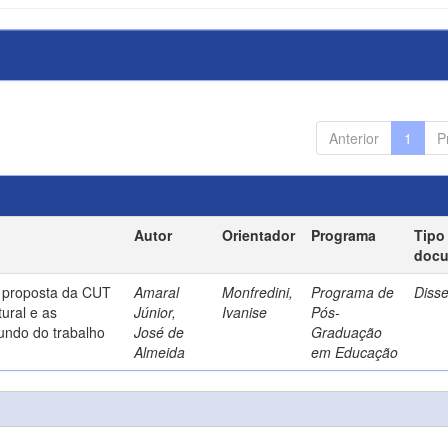
Anterior
1
P
Autor
Orientador
Programa
Tipo
doc
a proposta da CUT
Amaral
Monfredini,
Programa de
Diss
ural e as
Júnior,
Ivanise
Pós-
undo do trabalho
José de
Graduação
Almeida
em Educação