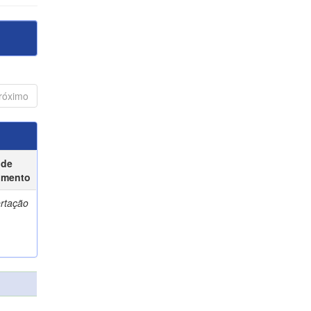
róximo
 de
umento
ertação