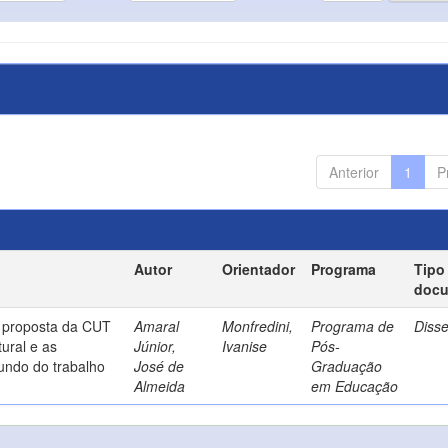
Anterior
1
P
Autor
Orientador
Programa
Tipo
doc
a proposta da CUT
Amaral
Monfredini,
Programa de
Diss
ural e as
Júnior,
Ivanise
Pós-
undo do trabalho
José de
Graduação
Almeida
em Educação