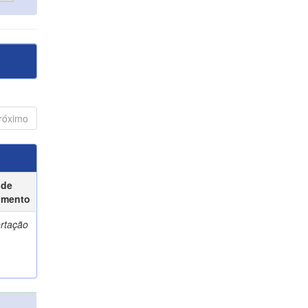
róximo
 de
umento
ertação