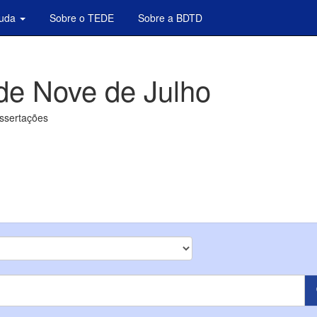
juda
Sobre o TEDE
Sobre a BDTD
de Nove de Julho
issertações