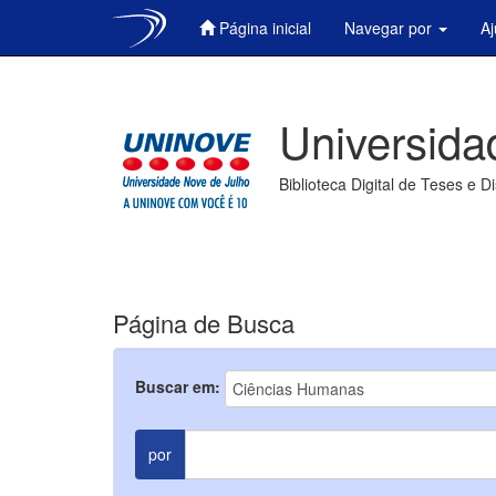
Página inicial
Navegar por
A
Skip
navigation
Universida
Biblioteca Digital de Teses e D
Página de Busca
Buscar em:
por