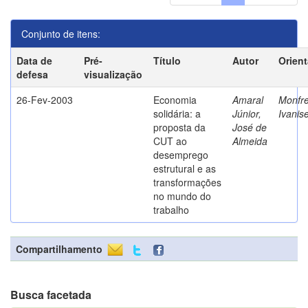
Conjunto de itens:
Data de
Pré-
Título
Autor
Orien
defesa
visualização
26-Fev-2003
Economia
Amaral
Monfre
solidária: a
Júnior,
Ivanis
proposta da
José de
CUT ao
Almeida
desemprego
estrutural e as
transformações
no mundo do
trabalho
Compartilhamento
Busca facetada