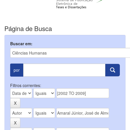
Página de Busca
Buscar em:
por
Filtros correntes: